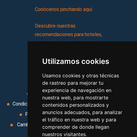
Conócenos pinchando aquí
Descubre nuestras
recomendaciones para hoteles,
complejos turísticos, hostales,
vacaciones, paquetes de
Utilizamos cookies
viajes, y mucho más!
Usamos cookies y otras técnicas
MI AGENCIA
de rastreo para mejorar tu
experiencia de navegación en
Aviso legal
Condiciones de uso
nuestra web, para mostrarte
Condiciones Generales
Ley de Viajes Combinados
contenidos personalizados y
anuncios adecuados, para analizar
Política de privacidad
Uso de cookies
el tráfico en nuestra web y para
Cambiar preferencias de cookies
Area privada
comprender de donde llegan
nuestros visitantes.
Contacto